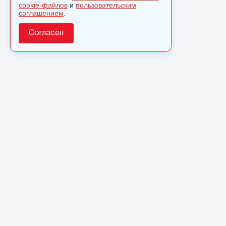
cookie-файлов
и
пользовательским
соглашением
.
Согласен
О сайте
© 2025 Сетевое издание «Monavista» зарегистрировано в
Федеральной службе по надзору в сфере связи,
информационных технологий и массовых коммуникаций
(Роскомнадзор) 15 августа 2016 года. Свидетельство о
регистрации ЭЛ № ФС 77 - 66827
Полное или частичное использовании материалов сайта
monavista.ru возможно только после письменного